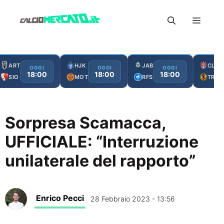
Vai
Menu
al
contenuto
ART
HJK
JAB
CLJ
OGGI
OGGI
OGGI
18:00
18:00
18:00
SIO
MOT
RFS
TRO
Sorpresa Scamacca,
UFFICIALE: “Interruzione
unilaterale del rapporto”
Enrico Pecci
28 Febbraio 2023 - 13:56