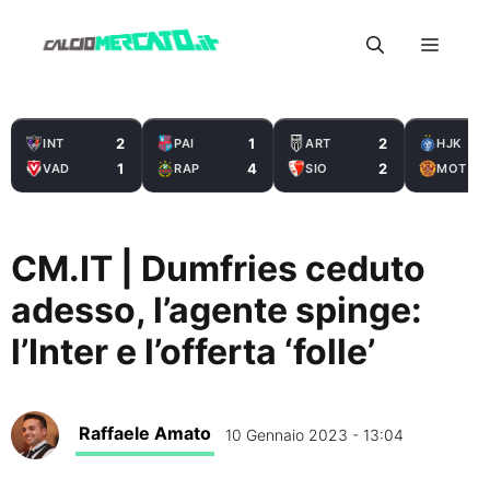
Vai
Menu
al
contenuto
2
1
2
INT
PAI
ART
HJK
1
4
2
VAD
RAP
SIO
MOT
CM.IT | Dumfries ceduto
adesso, l’agente spinge:
l’Inter e l’offerta ‘folle’
Raffaele Amato
10 Gennaio 2023 - 13:04