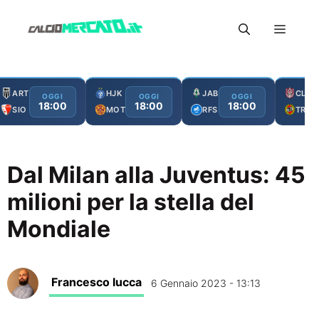
Vai
Menu
al
contenuto
ART
HJK
JAB
CLJ
OGGI
OGGI
OGGI
18:00
18:00
18:00
SIO
MOT
RFS
TRO
Dal Milan alla Juventus: 45
milioni per la stella del
Mondiale
Francesco Iucca
6 Gennaio 2023 - 13:13