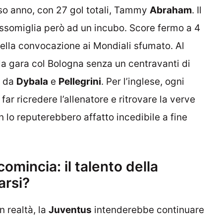
rso anno, con 27 gol totali, Tammy
Abraham
. Il
 assomiglia però ad un incubo. Score fermo a 4
della convocazione ai Mondiali sfumato. Al
 la gara col Bologna senza un centravanti di
o da
Dybala
e
Pellegrini
. Per l’inglese, ogni
r ricredere l’allenatore e ritrovare la verve
on lo reputerebbero affatto incedibile a fine
comincia: il talento della
arsi?
in realtà, la
Juventus
intenderebbe continuare