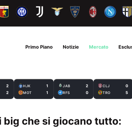
Primo Piano
Notizie
Mercato
Esclu
2
1
2
0
HJK
JAB
CLJ
2
1
0
5
MOT
RFS
TRO
 big che si giocano tutto: