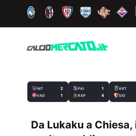
Vai
al
contenuto
2
1
INT
PAI
ART
1
4
VAD
RAP
SIO
Da Lukaku a Chiesa, i