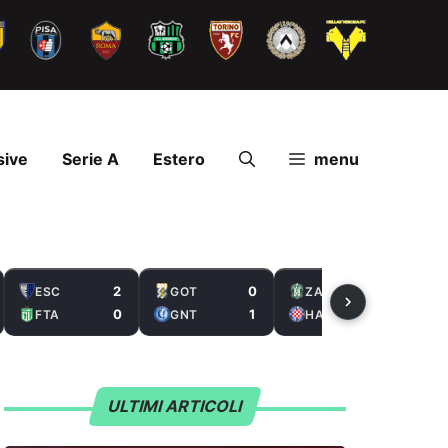
sive
Serie A
Estero
menu
2
0
2
ESC
GOT
ZAL
0
1
5
FTA
GNT
HAS
ULTIMI ARTICOLI