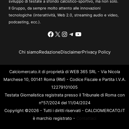
sviluppo di testate a sfondo calcistico-sportivo, ma non solo.
Il Gruppo, da sempre molto attento alle innovazioni
tecnologiche (interattività, Web 2.0, streaming audio e video,
podcasting, ecc.).
Facebook
X
Instagram
Telegram
YouTube
Chi siamo
Redazione
Disclaimer
Privacy Policy
Calciomercato.it di proprietà di WEB 365 SRL - Via Nicola
Marchese 10, 00141 Roma (RM) - Codice Fiscale e Partita I.V.A.
12279101005
Testata Giornalistica registrata presso il Tribunale di Roma con
n°57/2024 del 11/04/2024
Copyright ©2026 - Tutti i diritti riservati - CALCIOMERCATO.IT
è marchio registrato -
Contattaci