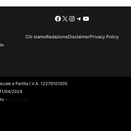
Facebook
X
Instagram
Telegram
YouTube
Chi siamo
Redazione
Disclaimer
Privacy Policy
da
scale e Partita I.V.A. 12279101005
l 11/04/2024
ato -
Contattaci