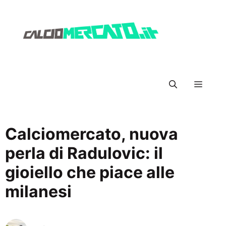
Vai
al
contenuto
Menu
Calciomercato, nuova
perla di Radulovic: il
gioiello che piace alle
milanesi