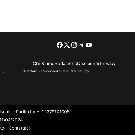
Facebook
X
Instagram
Telegram
YouTube
Chi Siamo
Redazione
Disclaimer
Privacy
Direttore Responsabile:
Claudio Galuppi
da
scale e Partita I.V.A. 12279101005
l 11/04/2024
ato -
Contattaci