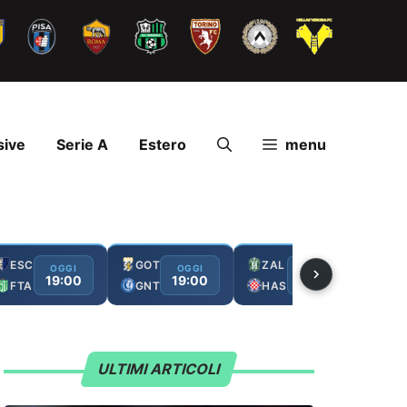
sive
Serie A
Estero
menu
ESC
GOT
ZAL
FC
OGGI
OGGI
OGGI
19:00
19:00
19:00
FTA
GNT
HAS
GA
ULTIMI ARTICOLI