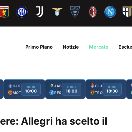
Primo Piano
Notizie
Mercato
Esclu
HJK
JAB
CLJ
OGGI
OGGI
OGGI
18:00
18:00
18:30
MOT
RFS
TRO
ere: Allegri ha scelto il