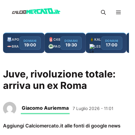
Vai
Menu
al
contenuto
APO
C48
KAL
DOMANI
DOMANI
DOMANI
19:00
19:30
17:00
BRA
PAO
LES
Juve, rivoluzione totale:
arriva un ex Roma
Giacomo Auriemma
7 Luglio 2026 - 11:01
Aggiungi Calciomercato.it alle fonti di google news