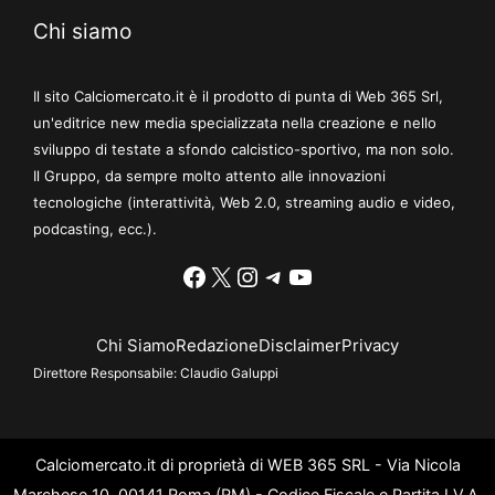
Chi siamo
Il sito Calciomercato.it è il prodotto di punta di Web 365 Srl,
un'editrice new media specializzata nella creazione e nello
sviluppo di testate a sfondo calcistico-sportivo, ma non solo.
Il Gruppo, da sempre molto attento alle innovazioni
tecnologiche (interattività, Web 2.0, streaming audio e video,
podcasting, ecc.).
Facebook
X
Instagram
Telegram
YouTube
Chi Siamo
Redazione
Disclaimer
Privacy
Direttore Responsabile:
Claudio Galuppi
Calciomercato.it di proprietà di WEB 365 SRL - Via Nicola
Marchese 10, 00141 Roma (RM) - Codice Fiscale e Partita I.V.A.