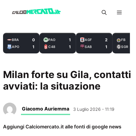
Vai
Menu
al
contenuto
0
1
2
BRA
PAO
AGF
FB
1
1
1
APO
C48
SAB
SGR
Milan forte su Gila, contatti
avviati: la situazione
Giacomo Auriemma
3 Luglio 2026 - 11:19
Aggiungi Calciomercato.it alle fonti di google news