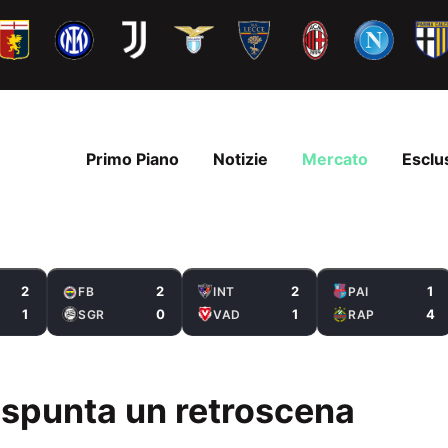
Primo Piano
Notizie
Mercato
Esclu
2
2
2
1
FB
INT
PAI
1
0
1
4
SGR
VAD
RAP
spunta un retroscena