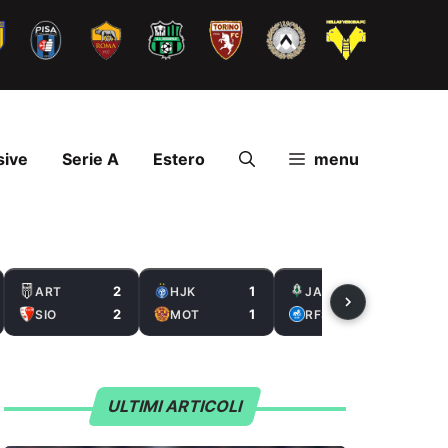
sive
Serie A
Estero
menu
2
1
2
ART
HJK
JAB
2
1
0
SIO
MOT
RFS
ULTIMI ARTICOLI