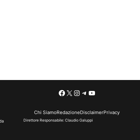
Facebook
X
Instagram
Telegram
YouTube
Chi Siamo
Redazione
Disclaimer
Privacy
Direttore Responsabile:
Claudio Galuppi
da