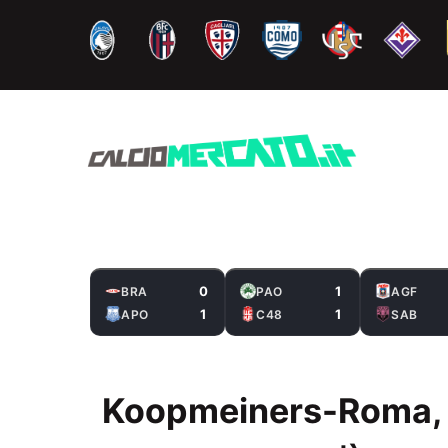
Vai
al
contenuto
0
1
BRA
PAO
AGF
1
1
APO
C48
SAB
Koopmeiners-Roma, 