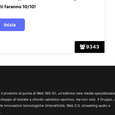
ti faranno 10/10!
9343
 è il prodotto di punta di Web 365 Srl, un'editrice new media specializzata
sviluppo di testate a sfondo calcistico-sportivo, ma non solo. Il Gruppo, 
le innovazioni tecnologiche (interattività, Web 2.0, streaming audio e
.