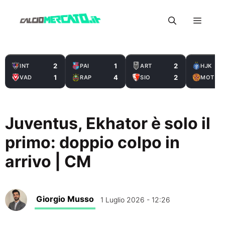
Vai
Menu
al
contenuto
2
1
2
INT
PAI
ART
HJK
1
4
2
VAD
RAP
SIO
MOT
Juventus, Ekhator è solo il
primo: doppio colpo in
arrivo | CM
Giorgio Musso
1 Luglio 2026 - 12:26