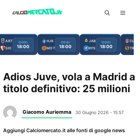
Vai
Menu
al
contenuto
ART
HJK
JAB
CLJ
OGGI
OGGI
OGGI
18:00
18:00
18:00
SIO
MOT
RFS
TRO
Adios Juve, vola a Madrid a
titolo definitivo: 25 milioni
Giacomo Auriemma
30 Giugno 2026 - 15:57
Aggiungi Calciomercato.it alle fonti di google news