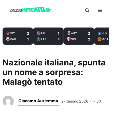
Vai
Menu
al
contenuto
2
1
2
INT
PAI
ART
HJK
1
4
2
VAD
RAP
SIO
MOT
Nazionale italiana, spunta
un nome a sorpresa:
Malagò tentato
Giacomo Auriemma
27 Giugno 2026 - 17:30