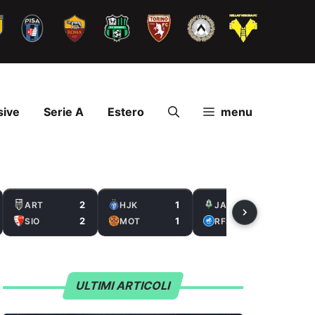
sive
Serie A
Estero
menu
2
1
2
ART
HJK
JAB
2
1
0
SIO
MOT
RFS
ULTIMI ARTICOLI