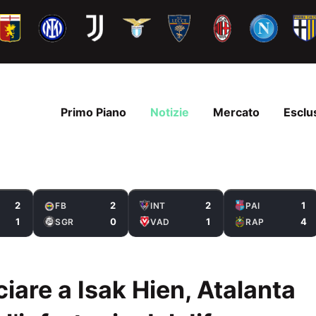
Primo Piano
Notizie
Mercato
Esclu
2
2
2
1
FB
INT
PAI
1
0
1
4
SGR
VAD
RAP
iare a Isak Hien, Atalanta