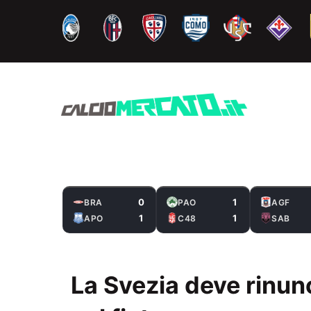
Vai
al
contenuto
0
1
BRA
PAO
AGF
1
1
APO
C48
SAB
La Svezia deve rinunc