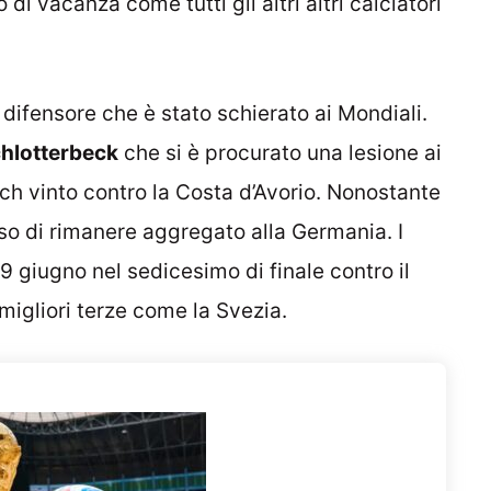
di vacanza come tutti gli altri altri calciatori
n difensore che è stato schierato ai Mondiali.
chlotterbeck
che si è procurato una lesione ai
tch vinto contro la Costa d’Avorio. Nonostante
iso di rimanere aggregato alla Germania. I
 giugno nel sedicesimo di finale contro il
 migliori terze come la Svezia.