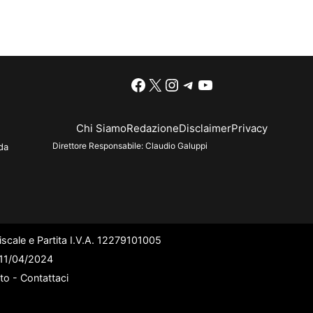
Facebook
X
Instagram
Telegram
YouTube
Chi Siamo
Redazione
Disclaimer
Privacy
Direttore Responsabile:
Claudio Galuppi
da
scale e Partita I.V.A. 12279101005
l 11/04/2024
ato -
Contattaci