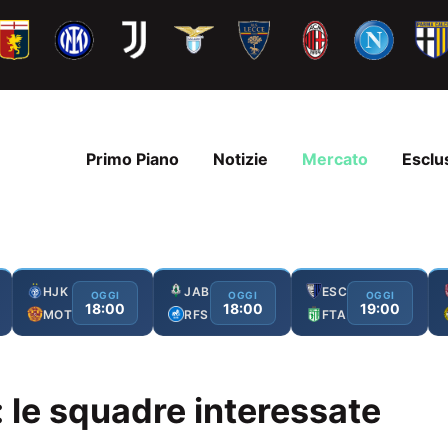
Primo Piano
Notizie
Mercato
Esclu
HJK
JAB
ESC
OGGI
OGGI
OGGI
18:00
18:00
19:00
MOT
RFS
FTA
i: le squadre interessate