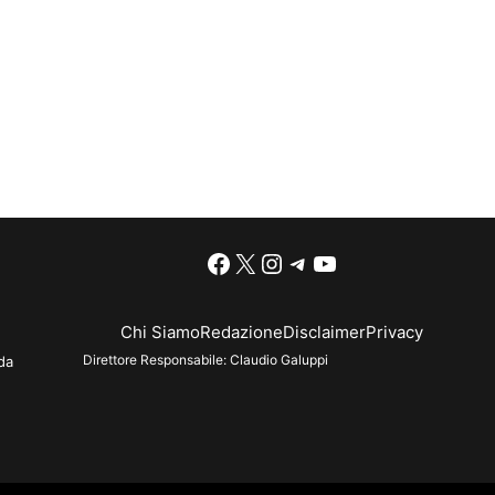
Facebook
X
Instagram
Telegram
YouTube
Chi Siamo
Redazione
Disclaimer
Privacy
Direttore Responsabile:
Claudio Galuppi
da