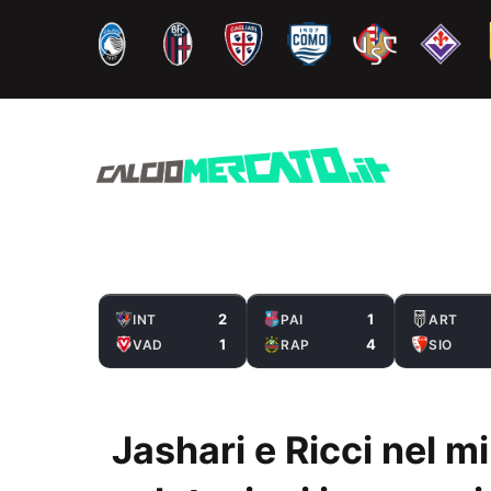
Vai
al
contenuto
2
1
INT
PAI
ART
1
4
VAD
RAP
SIO
Jashari e Ricci nel mi