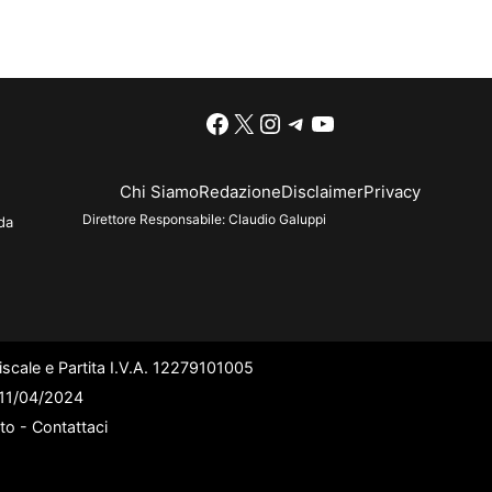
Facebook
X
Instagram
Telegram
YouTube
Chi Siamo
Redazione
Disclaimer
Privacy
Direttore Responsabile:
Claudio Galuppi
da
scale e Partita I.V.A. 12279101005
l 11/04/2024
ato -
Contattaci