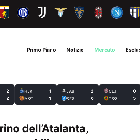
Primo Piano
Notizie
Mercato
Esclu
2
1
2
0
HJK
JAB
CLJ
2
1
0
5
MOT
RFS
TRO
rino dell’Atalanta,