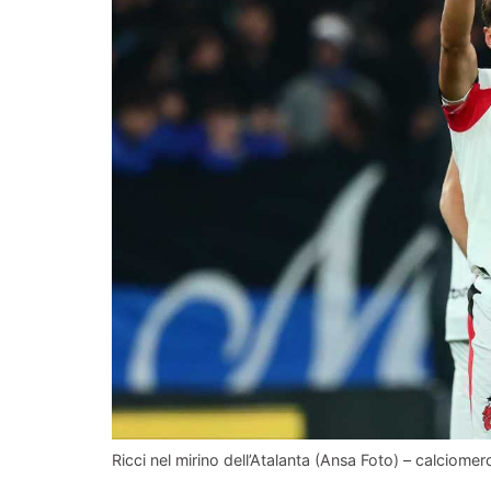
Ricci nel mirino dell’Atalanta (Ansa Foto) – calciomerc