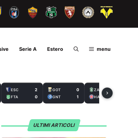
sive
Serie A
Estero
menu
2
0
2
ESC
GOT
ZAL
0
1
5
FTA
GNT
HAS
ULTIMI ARTICOLI