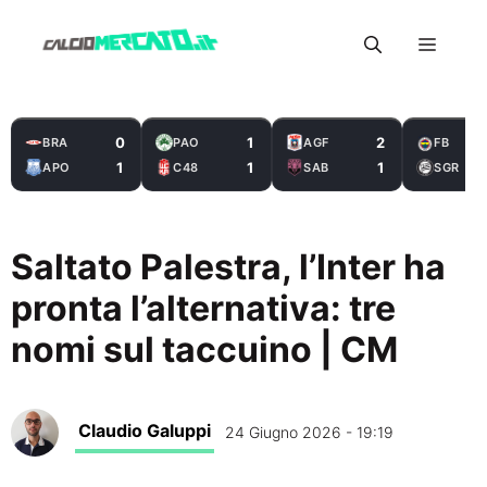
Vai
Menu
al
contenuto
0
1
2
BRA
PAO
AGF
FB
1
1
1
APO
C48
SAB
SGR
Saltato Palestra, l’Inter ha
pronta l’alternativa: tre
nomi sul taccuino | CM
Claudio Galuppi
24 Giugno 2026 - 19:19