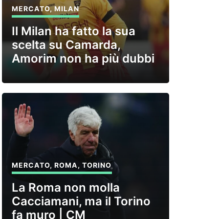
MERCATO
,
MILAN
Il Milan ha fatto la sua
scelta su Camarda,
Amorim non ha più dubbi
MERCATO
,
ROMA
,
TORINO
La Roma non molla
Cacciamani, ma il Torino
fa muro | CM