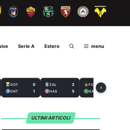
sive
Serie A
Estero
menu
0
2
1
GOT
ZAL
FCS
1
5
3
GNT
HAS
GAL
ULTIMI ARTICOLI