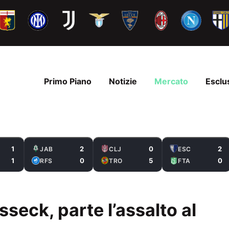
Primo Piano
Notizie
Mercato
Esclu
1
2
0
2
JAB
CLJ
ESC
1
0
5
0
RFS
TRO
FTA
seck, parte l’assalto al