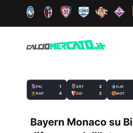
Vai
al
contenuto
1
2
PAI
ART
HJK
4
2
RAP
SIO
MOT
Bayern Monaco su Bis