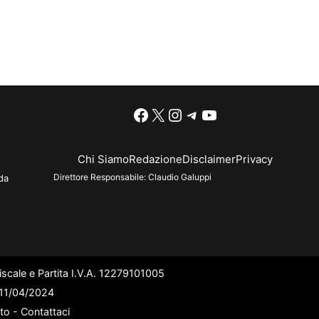
Facebook
X
Instagram
Telegram
YouTube
Chi Siamo
Redazione
Disclaimer
Privacy
Direttore Responsabile:
Claudio Galuppi
da
scale e Partita I.V.A. 12279101005
l 11/04/2024
ato -
Contattaci