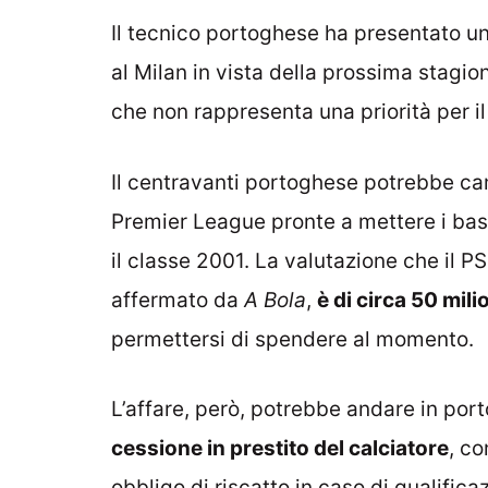
Il tecnico portoghese ha presentato un
al Milan in vista della prossima stagion
che non rappresenta una priorità per i
Il centravanti portoghese potrebbe ca
Premier League pronte a mettere i basto
il classe 2001. La valutazione che il P
affermato da
A Bola
,
è di circa 50 mili
permettersi di spendere al momento.
L’affare, però, potrebbe andare in port
cessione in prestito del calciatore
, co
obbligo di riscatto in caso di qualifi