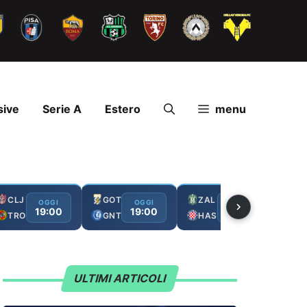
sive
Serie A
Estero
menu
CLJ
GOT
ZAL
FC
OGGI
OGGI
OGGI
19:00
19:00
19:00
TRO
GNT
HAS
GA
ULTIMI ARTICOLI