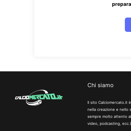
prepara
Chi siamo
Il sito Calciomercato.it
nella creazione e nello 
sempre molto attento al
video, podcasting, ecc.)