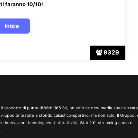
ti faranno 10/10!
9329
 è il prodotto di punta di Web 365 Srl, un'editrice new media specializzata
sviluppo di testate a sfondo calcistico-sportivo, ma non solo. Il Gruppo, 
le innovazioni tecnologiche (interattività, Web 2.0, streaming audio e
.