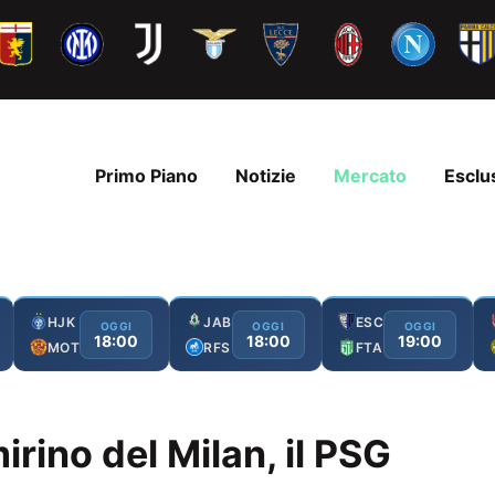
Primo Piano
Notizie
Mercato
Esclu
HJK
JAB
ESC
OGGI
OGGI
OGGI
18:00
18:00
19:00
MOT
RFS
FTA
rino del Milan, il PSG