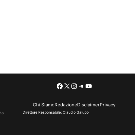
Facebook
X
Instagram
Telegram
YouTube
Chi Siamo
Redazione
Disclaimer
Privacy
Direttore Responsabile:
Claudio Galuppi
da