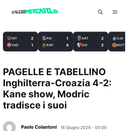
Vai
Menu
al
contenuto
2
1
2
INT
PAI
ART
HJK
1
4
2
VAD
RAP
SIO
MOT
PAGELLE E TABELLINO
Inghilterra-Croazia 4-2:
Kane show, Modric
tradisce i suoi
Paolo Colantoni
18 Giugno 2026 - 00:00