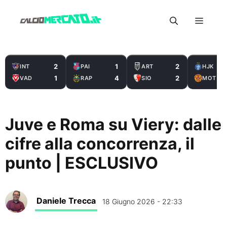
Vai
Menu
al
contenuto
2
1
2
INT
PAI
ART
HJK
1
4
2
VAD
RAP
SIO
MOT
Juve e Roma su Viery: dalle
cifre alla concorrenza, il
punto | ESCLUSIVO
Daniele Trecca
18 Giugno 2026 - 22:33