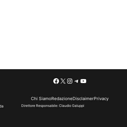
Facebook
X
Instagram
Telegram
YouTube
Chi Siamo
Redazione
Disclaimer
Privacy
Direttore Responsabile:
Claudio Galuppi
da