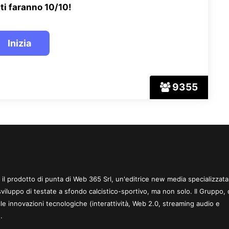
ti faranno 10/10!
9355
 è il prodotto di punta di Web 365 Srl, un'editrice new media specializzata
sviluppo di testate a sfondo calcistico-sportivo, ma non solo. Il Gruppo, 
le innovazioni tecnologiche (interattività, Web 2.0, streaming audio e
.