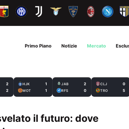
Primo Piano
Notizie
Mercato
Esclu
2
1
2
0
HJK
JAB
CLJ
2
1
0
5
MOT
RFS
TRO
elato il futuro: dove