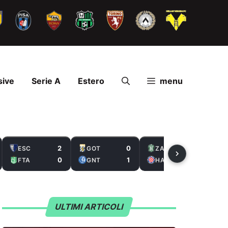
sive
Serie A
Estero
menu
2
0
2
ESC
GOT
ZAL
0
1
5
FTA
GNT
HAS
ULTIMI ARTICOLI