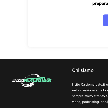
prepara
Chi siamo
Il sito Calciomercato.it
nella creazione e nello 
sempre molto attento al
video, podcasting, ecc.)