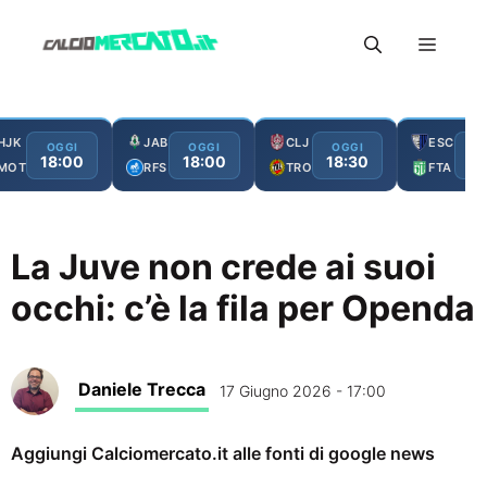
Vai
Menu
al
contenuto
HJK
JAB
CLJ
ESC
OGGI
OGGI
OGGI
O
18:00
18:00
18:30
19
MOT
RFS
TRO
FTA
La Juve non crede ai suoi
occhi: c’è la fila per Openda
Daniele Trecca
17 Giugno 2026 - 17:00
Aggiungi Calciomercato.it alle fonti di google news