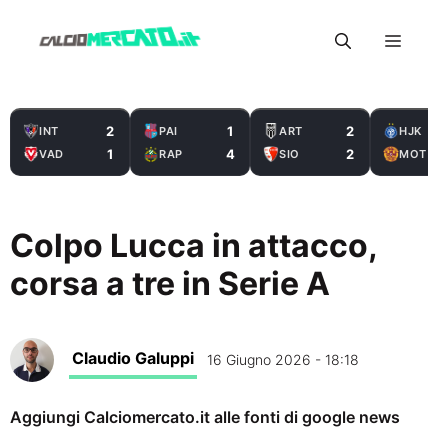
Vai
Menu
al
contenuto
2
1
2
INT
PAI
ART
HJK
1
4
2
VAD
RAP
SIO
MOT
Colpo Lucca in attacco,
corsa a tre in Serie A
Claudio Galuppi
16 Giugno 2026 - 18:18
Aggiungi Calciomercato.it alle fonti di google news