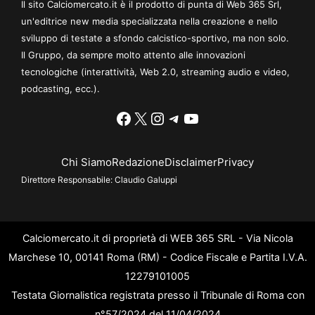
Il sito Calciomercato.it è il prodotto di punta di Web 365 Srl,
un'editrice new media specializzata nella creazione e nello
sviluppo di testate a sfondo calcistico-sportivo, ma non solo.
Il Gruppo, da sempre molto attento alle innovazioni
tecnologiche (interattività, Web 2.0, streaming audio e video,
podcasting, ecc.).
Facebook
X
Instagram
Telegram
YouTube
Chi Siamo
Redazione
Disclaimer
Privacy
Direttore Responsabile:
Claudio Galuppi
Calciomercato.it di proprietà di WEB 365 SRL - Via Nicola
Marchese 10, 00141 Roma (RM) - Codice Fiscale e Partita I.V.A.
12279101005
Testata Giornalistica registrata presso il Tribunale di Roma con
n°57/2024 del 11/04/2024