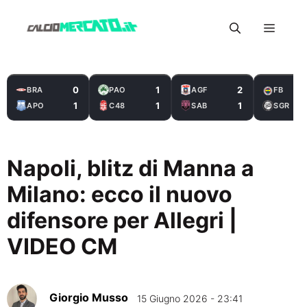
Vai
Menu
al
contenuto
0
1
2
BRA
PAO
AGF
FB
1
1
1
APO
C48
SAB
SGR
Napoli, blitz di Manna a
Milano: ecco il nuovo
difensore per Allegri |
VIDEO CM
Giorgio Musso
15 Giugno 2026 - 23:41