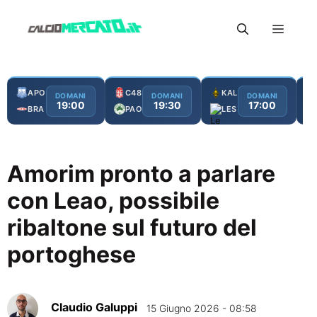
Vai
Menu
al
contenuto
APO
C48
KAL
DOMANI
DOMANI
DOMANI
19:00
19:30
17:00
BRA
PAO
LES
Amorim pronto a parlare
con Leao, possibile
ribaltone sul futuro del
portoghese
Claudio Galuppi
15 Giugno 2026 - 08:58