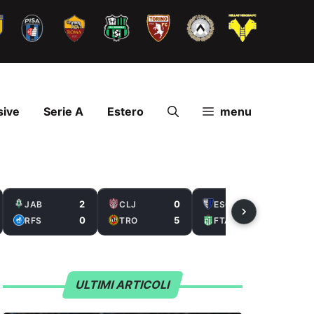
sive
Serie A
Estero
menu
2
0
2
JAB
CLJ
ESC
0
5
0
RFS
TRO
FTA
ULTIMI ARTICOLI