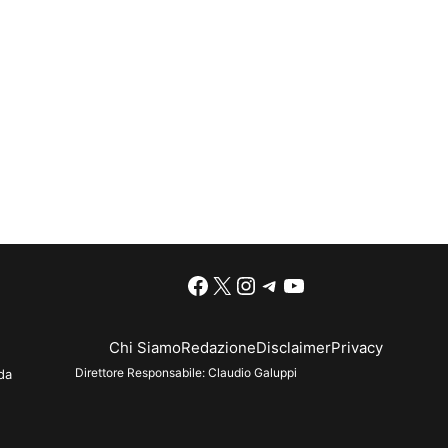
Facebook
X
Instagram
Telegram
YouTube
Chi Siamo
Redazione
Disclaimer
Privacy
Direttore Responsabile:
Claudio Galuppi
da