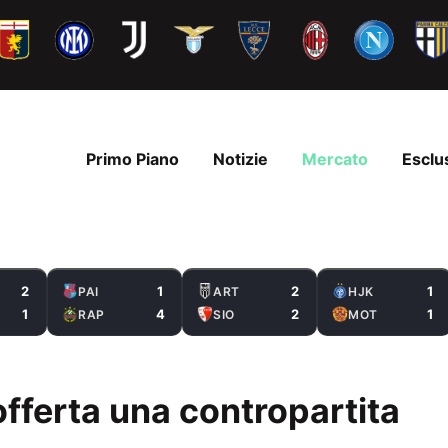
Primo Piano
Notizie
Mercato
Esclu
2
1
2
1
PAI
ART
HJK
1
4
2
1
RAP
SIO
MOT
 offerta una contropartita