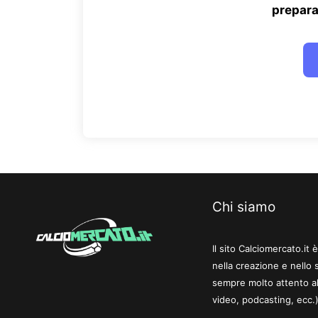
prepara
Chi siamo
Il sito Calciomercato.it
nella creazione e nello 
sempre molto attento al
video, podcasting, ecc.)