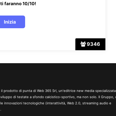
ti faranno 10/10!
9346
 è il prodotto di punta di Web 365 Srl, un'editrice new media specializzata
sviluppo di testate a sfondo calcistico-sportivo, ma non solo. Il Gruppo, 
le innovazioni tecnologiche (interattività, Web 2.0, streaming audio e
.