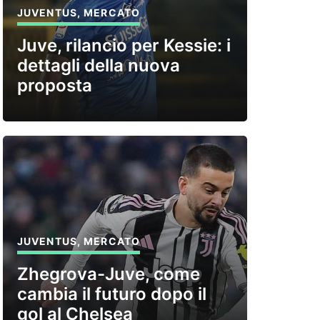
JUVENTUS
,
MERCATO
Juve, rilancio per Kessie: i
dettagli della nuova
proposta
JUVENTUS
,
MERCATO
Zhegrova-Juve, come
cambia il futuro dopo il
gol al Chelsea