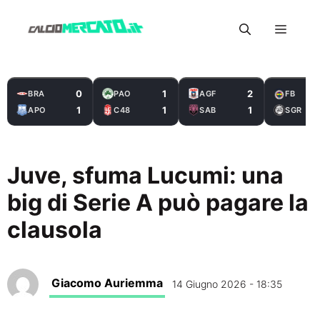
Vai
Menu
al
contenuto
0
1
2
BRA
PAO
AGF
FB
1
1
1
APO
C48
SAB
SGR
Juve, sfuma Lucumi: una
big di Serie A può pagare la
clausola
Giacomo Auriemma
14 Giugno 2026 - 18:35