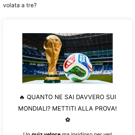
volata a tre?
🔥 QUANTO NE SAI DAVVERO SUI
MONDIALI? METTITI ALLA PROVA!
⚽
Un
quiz veloce
ma insidioso per veri