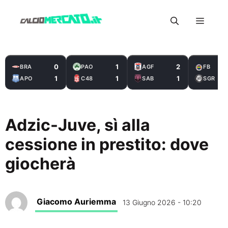
Vai
Menu
al
contenuto
0
1
2
BRA
PAO
AGF
FB
1
1
1
APO
C48
SAB
SGR
Adzic-Juve, sì alla
cessione in prestito: dove
giocherà
Giacomo Auriemma
13 Giugno 2026 - 10:20