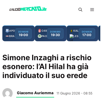
Vai
Menu
al
contenuto
APO
C48
KAL
DOMANI
DOMANI
DOMANI
19:00
19:30
17:00
BRA
PAO
LES
Simone Inzaghi a rischio
esonero: l’Al Hilal ha già
individuato il suo erede
Giacomo Auriemma
11 Giugno 2026 - 08:55