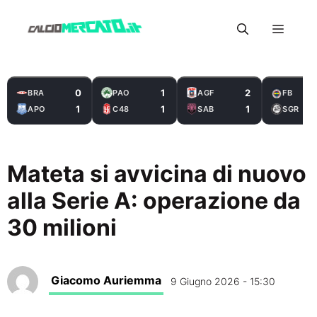
Vai
Menu
al
contenuto
0
1
2
BRA
PAO
AGF
FB
1
1
1
APO
C48
SAB
SGR
Mateta si avvicina di nuovo
alla Serie A: operazione da
30 milioni
Giacomo Auriemma
9 Giugno 2026 - 15:30