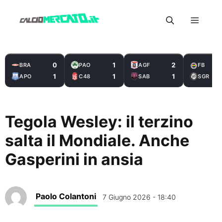
Vai
Menu
al
contenuto
0
1
2
BRA
PAO
AGF
FB
1
1
1
APO
C48
SAB
SGR
Tegola Wesley: il terzino
salta il Mondiale. Anche
Gasperini in ansia
Paolo Colantoni
7 Giugno 2026 - 18:40