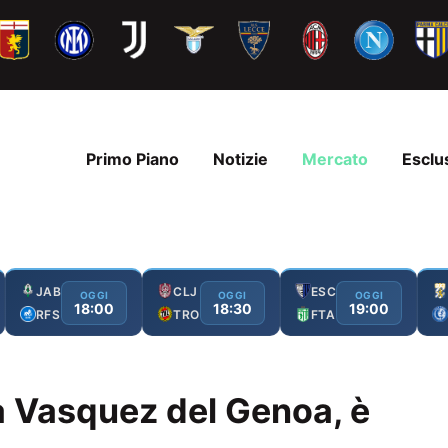
Primo Piano
Notizie
Mercato
Esclu
JAB
CLJ
ESC
OGGI
OGGI
OGGI
18:00
18:30
19:00
RFS
TRO
FTA
a Vasquez del Genoa, è