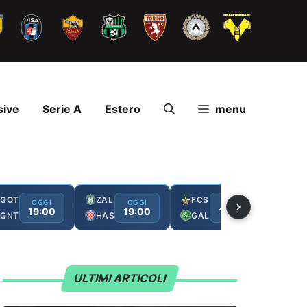
sive
Serie A
Estero
menu
GOT
ZAL
FCS
RAK
OGGI
OGGI
OGGI
19:00
19:00
19:00
GNT
HAS
GAL
HAM
ULTIMI ARTICOLI