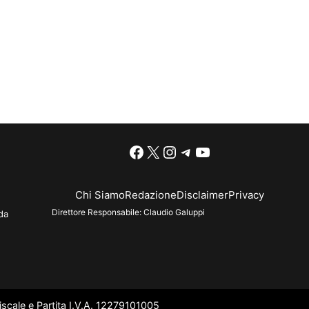
Facebook
X
Instagram
Telegram
YouTube
Chi Siamo
Redazione
Disclaimer
Privacy
Direttore Responsabile:
Claudio Galuppi
da
scale e Partita I.V.A. 12279101005