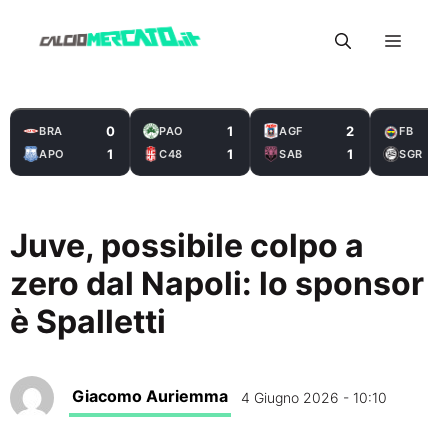
Vai
Menu
al
contenuto
0
1
2
BRA
PAO
AGF
FB
1
1
1
APO
C48
SAB
SGR
Juve, possibile colpo a
zero dal Napoli: lo sponsor
è Spalletti
Giacomo Auriemma
4 Giugno 2026 - 10:10