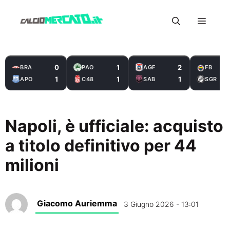
Vai
Menu
al
contenuto
0
1
2
BRA
PAO
AGF
FB
1
1
1
APO
C48
SAB
SGR
Napoli, è ufficiale: acquisto
a titolo definitivo per 44
milioni
Giacomo Auriemma
3 Giugno 2026 - 13:01