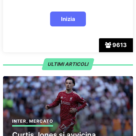
9613
ULTIMI ARTICOLI
INTER
,
MERCATO
Curtis Jones si avvicina