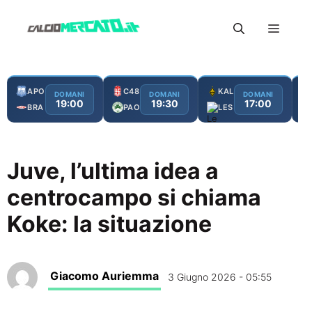
Vai
Menu
al
contenuto
APO
C48
KAL
DOMANI
DOMANI
DOMANI
19:00
19:30
17:00
BRA
PAO
LES
Juve, l’ultima idea a
centrocampo si chiama
Koke: la situazione
Giacomo Auriemma
3 Giugno 2026 - 05:55