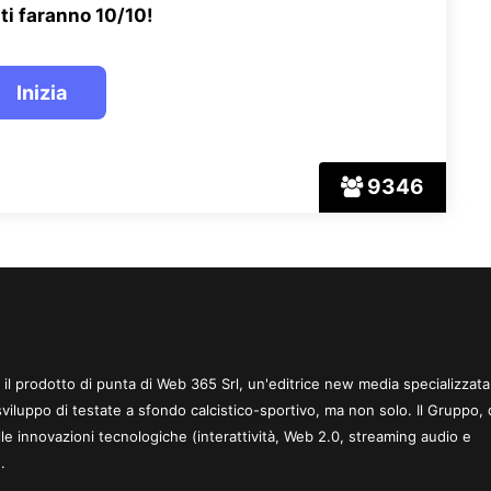
ti faranno 10/10!
9346
 è il prodotto di punta di Web 365 Srl, un'editrice new media specializzata
sviluppo di testate a sfondo calcistico-sportivo, ma non solo. Il Gruppo, 
le innovazioni tecnologiche (interattività, Web 2.0, streaming audio e
.