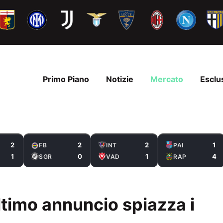
Primo Piano
Notizie
Mercato
Esclu
2
2
2
1
FB
INT
PAI
1
0
1
4
SGR
VAD
RAP
ltimo annuncio spiazza i