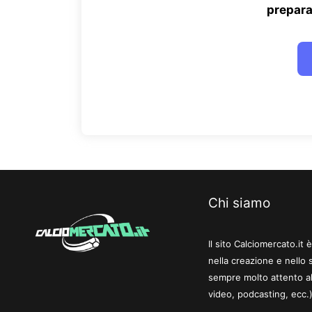
prepara
Chi siamo
Il sito Calciomercato.it
nella creazione e nello 
sempre molto attento al
video, podcasting, ecc.)