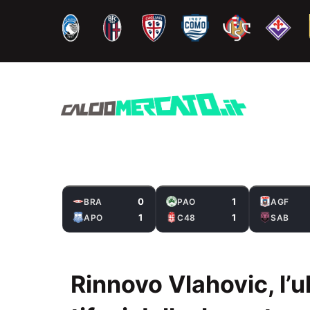
Vai
al
contenuto
0
1
BRA
PAO
AGF
1
1
APO
C48
SAB
Rinnovo Vlahovic, l’u