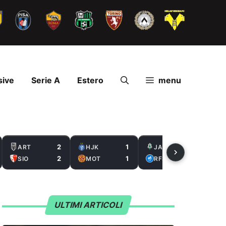
sive
Serie A
Estero
menu
2
1
2
ART
HJK
JAB
2
1
0
SIO
MOT
RFS
ULTIMI ARTICOLI