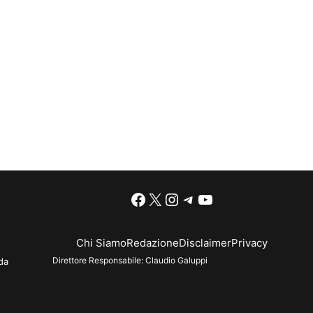
Facebook
X
Instagram
Telegram
YouTube
Chi Siamo
Redazione
Disclaimer
Privacy
Direttore Responsabile:
Claudio Galuppi
da