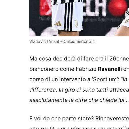
Vlahovic (Ansa) – Calciomercato.it
Ma cosa deciderà di fare ora il 26enne
bianconero come Fabrizio
Ravanelli
ch
corso di un intervento a ‘Sportium’: “
In
differenza. In giro ci sono tanti attacc
assolutamente le cifre che chiede lui
”.
E voi da che parte state? Rinnovereste 
altri profili per rinforzare il reparto o