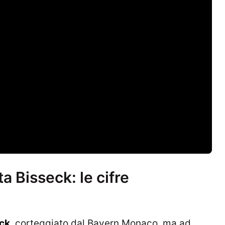
ta Bisseck: le cifre
eck
, corteggiato dal Bayern Monaco, ma ad