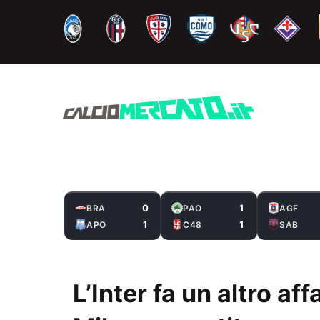
Vai
al
contenuto
0
1
BRA
PAO
AGF
1
1
APO
C48
SAB
L’Inter fa un altro aff