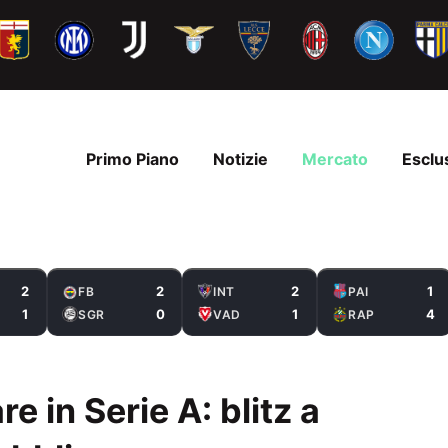
Primo Piano
Notizie
Mercato
Esclu
2
2
2
1
FB
INT
PAI
1
0
1
4
SGR
VAD
RAP
are in Serie A: blitz a