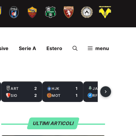
sive
Serie A
Estero
menu
2
1
2
ART
HJK
JAB
2
1
0
SIO
MOT
RFS
ULTIMI ARTICOLI