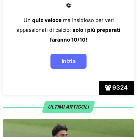
⚽
Un
quiz veloce
ma insidioso per veri
appassionati di calcio:
solo i più preparati
faranno 10/10!
9324
ULTIMI ARTICOLI