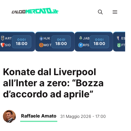
Vai
Menu
al
contenuto
ART
HJK
JAB
ESC
OGGI
OGGI
OGGI
18:00
18:00
18:00
SIO
MOT
RFS
FTA
Konate dal Liverpool
all’Inter a zero: “Bozza
d’accordo ad aprile”
Raffaele Amato
31 Maggio 2026 - 17:00