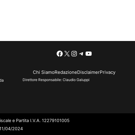
Facebook
X
Instagram
Telegram
YouTube
Chi Siamo
Redazione
Disclaimer
Privacy
Direttore Responsabile:
Claudio Galuppi
da
scale e Partita I.V.A. 12279101005
l 11/04/2024