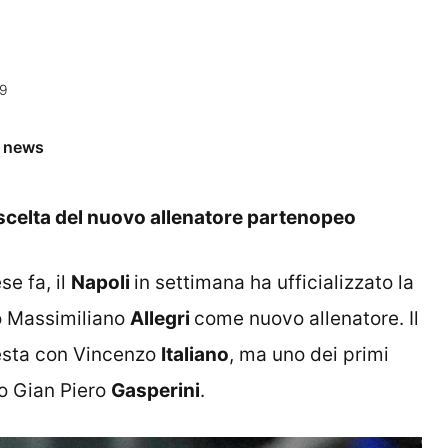
59
e news
 scelta del nuovo allenatore partenopeo
e fa, il
Napoli
in settimana ha ufficializzato la
o Massimiliano
Allegri
come nuovo allenatore. Il
testa con Vincenzo
Italiano
, ma uno dei primi
to Gian Piero
Gasperini
.