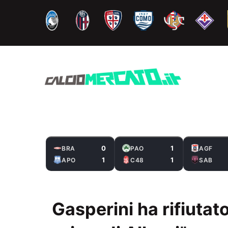
Vai
al
contenuto
0
1
BRA
PAO
AGF
1
1
APO
C48
SAB
Gasperini ha rifiutat