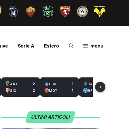
sive
Serie A
Estero
menu
2
1
2
ART
HJK
JAB
2
1
0
SIO
MOT
RFS
ULTIMI ARTICOLI