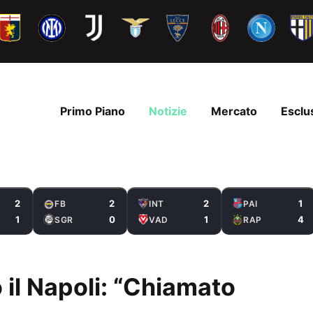
Primo Piano
Notizie
Mercato
Esclu
2
2
2
1
FB
INT
PAI
1
0
1
4
SGR
VAD
RAP
o il Napoli: “Chiamato