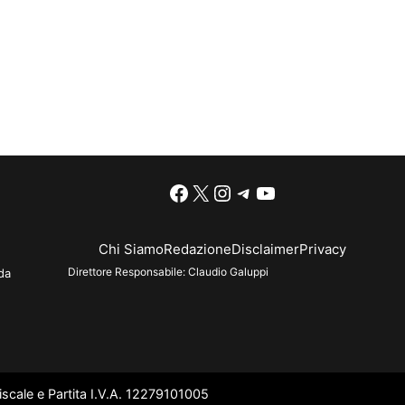
Facebook
X
Instagram
Telegram
YouTube
Chi Siamo
Redazione
Disclaimer
Privacy
Direttore Responsabile:
Claudio Galuppi
da
scale e Partita I.V.A. 12279101005