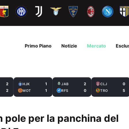
Primo Piano
Notizie
Mercato
Esclu
2
1
2
0
HJK
JAB
CLJ
2
1
0
5
MOT
RFS
TRO
pole per la panchina del