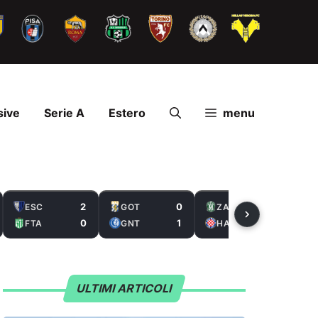
sive
Serie A
Estero
menu
2
0
2
ESC
GOT
ZAL
0
1
5
FTA
GNT
HAS
ULTIMI ARTICOLI