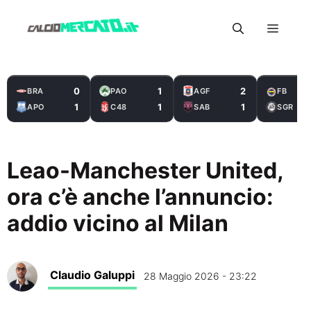
Vai
Menu
al
contenuto
0
1
2
BRA
PAO
AGF
FB
1
1
1
APO
C48
SAB
SGR
Leao-Manchester United,
ora c’è anche l’annuncio:
addio vicino al Milan
Claudio Galuppi
28 Maggio 2026 - 23:22