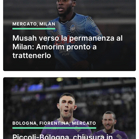
MERCATO
,
MILAN
Musah verso la permanenza al
Milan: Amorim pronto a
trattenerlo
BOLOGNA
,
FIORENTINA
,
MERCATO
Piccoli-Bologna, chiusura in