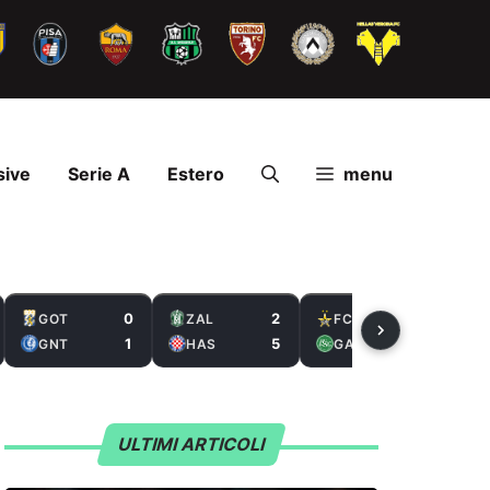
sive
Serie A
Estero
menu
0
2
1
GOT
ZAL
FCS
1
5
3
GNT
HAS
GAL
ULTIMI ARTICOLI