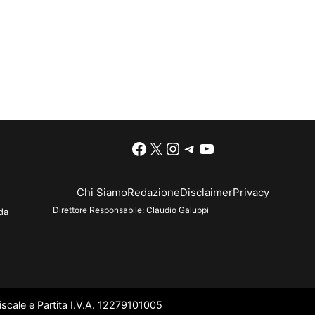
Facebook
X
Instagram
Telegram
YouTube
Chi Siamo
Redazione
Disclaimer
Privacy
Direttore Responsabile:
Claudio Galuppi
da
scale e Partita I.V.A. 12279101005