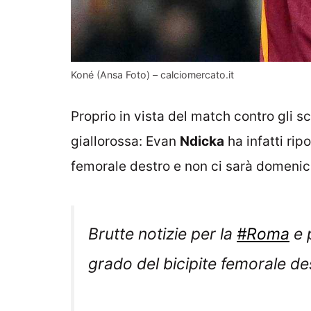
Koné (Ansa Foto) – calciomercato.it
Proprio in vista del match contro gli sc
giallorossa: Evan
Ndicka
ha infatti rip
femorale destro e non ci sarà domeni
Brutte notizie per la
#Roma
e 
grado del bicipite femorale de
Per
#Pellegrini
sofferenza per 