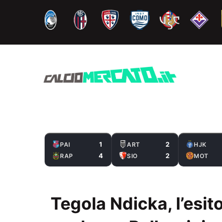
Vai
al
contenuto
1
2
PAI
ART
HJK
4
2
RAP
SIO
MOT
Tegola Ndicka, l’esito