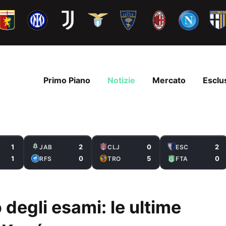
Primo Piano
Notizie
Mercato
Esclu
1
2
0
2
JAB
CLJ
ESC
1
0
5
0
RFS
TRO
FTA
 degli esami: le ultime