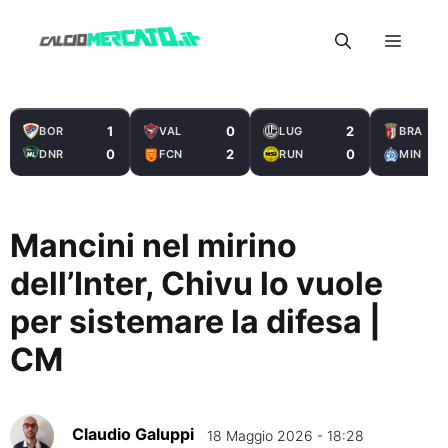
Vai
Menu
al
contenuto
1
0
2
BOR
VAL
LUG
BRA
0
2
0
DNR
FCN
RUN
MIN
Mancini nel mirino
dell’Inter, Chivu lo vuole
per sistemare la difesa |
CM
Claudio Galuppi
18 Maggio 2026 - 18:28