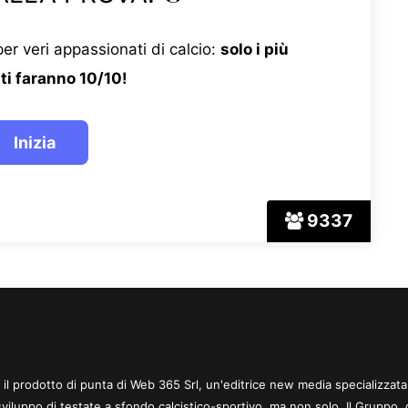
er veri appassionati di calcio:
solo i più
ti faranno 10/10!
9337
 è il prodotto di punta di Web 365 Srl, un'editrice new media specializzata
sviluppo di testate a sfondo calcistico-sportivo, ma non solo. Il Gruppo, 