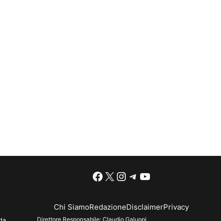
Facebook
X
Instagram
Telegram
YouTube
Chi Siamo
Redazione
Disclaimer
Privacy
Direttore Responsabile:
Claudio Galuppi
da