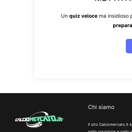
Un
quiz veloce
ma insidioso p
prepara
Chi siamo
Il sito Calciomercato.it
nella creazione e nello 