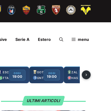
sive
Serie A
Estero
menu
ESC
GOT
ZAL
FC
OGGI
OGGI
OGGI
19:00
19:00
19:00
FTA
GNT
HAS
GA
ULTIMI ARTICOLI