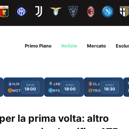
Primo Piano
Notizie
Mercato
Esclu
HJK
JAB
CLJ
OGGI
OGGI
OGGI
18:00
18:00
18:30
MOT
RFS
TRO
er la prima volta: altro