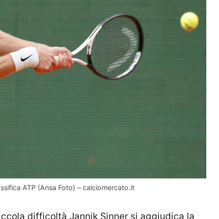
ssifica ATP (Ansa Foto) – calciomercato.it
cola difficoltà Jannik Sinner si aggiudica la