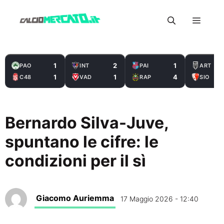
Vai
Menu
al
contenuto
1
2
1
PAO
INT
PAI
ART
1
1
4
C48
VAD
RAP
SIO
Bernardo Silva-Juve,
spuntano le cifre: le
condizioni per il sì
Giacomo Auriemma
17 Maggio 2026 - 12:40