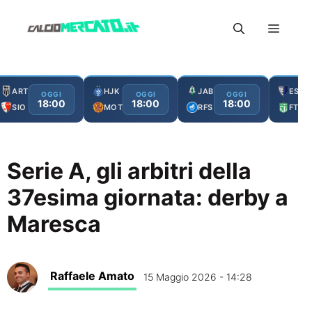
Vai
Menu
al
contenuto
ART
HJK
JAB
ESC
OGGI
OGGI
OGGI
18:00
18:00
18:00
SIO
MOT
RFS
FTA
Serie A, gli arbitri della
37esima giornata: derby a
Maresca
Raffaele Amato
15 Maggio 2026 - 14:28