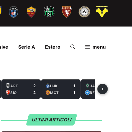
sive
Serie A
Estero
menu
2
1
2
ART
HJK
JAB
2
1
0
SIO
MOT
RFS
ULTIMI ARTICOLI