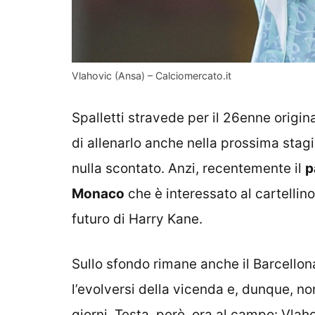
Vlahovic (Ansa) – Calciomercato.it
Spalletti stravede per il 26enne origin
di allenarlo anche nella prossima stag
nulla scontato. Anzi, recentemente il
p
Monaco
che è interessato al cartellino
futuro di Harry Kane.
Sullo sfondo rimane anche il Barcello
l’evolversi della vicenda e, dunque, n
giorni. Testa, però, ora al campo: Vlaho