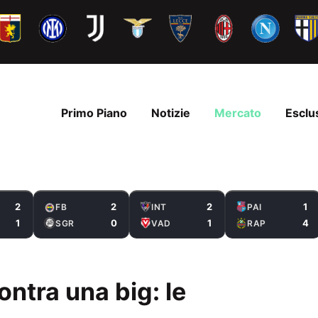
Primo Piano
Notizie
Mercato
Esclu
2
2
2
1
FB
INT
PAI
1
0
1
4
SGR
VAD
RAP
ontra una big: le