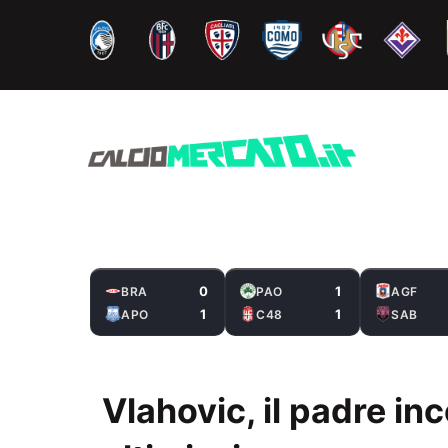
Vai
al
contenuto
0
1
BRA
PAO
AGF
1
1
APO
C48
SAB
Vlahovic, il padre inc